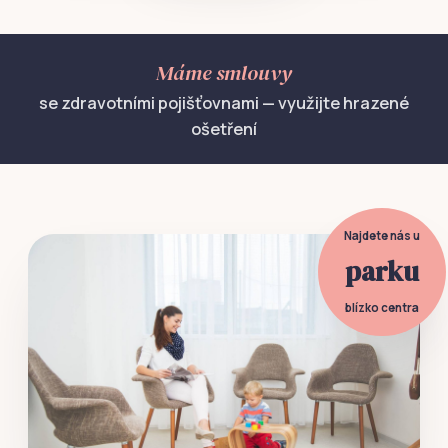
Máme smlouvy
se zdravotními pojišťovnami — využijte hrazené
ošetření
Najdete nás u
parku
blízko centra