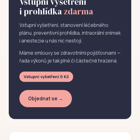
Vstupní vyšetření
i prohlídka
zdarma
Vstupní vyšetření, stanovení léčebného
plánu, preventivní prohlídka, intraorální snímek
i anestezie u nás nic nestojí.
Máme smlouvy se zdravotními pojišťovnami —
řada výkonů je tak plně či částečně hrazená.
Vstupní vyšetření 0 Kč
Objednat se →