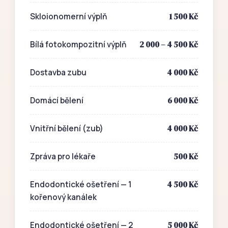
1 500 Kč
Skloionomerní výplň
2 000 – 4 500 Kč
Bílá fotokompozitní výplň
4 000 Kč
Dostavba zubu
6 000 Kč
Domácí bělení
4 000 Kč
Vnitřní bělení (zub)
500 Kč
Zpráva pro lékaře
4 500 Kč
Endodontické ošetření — 1
kořenový kanálek
5 000 Kč
Endodontické ošetření — 2