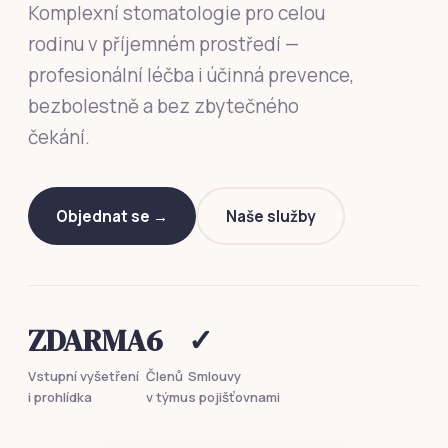
Komplexní stomatologie pro celou
rodinu v příjemném prostředí —
profesionální léčba i účinná prevence,
bezbolestně a bez zbytečného
čekání.
Objednat se →
Naše služby
ZDARMA
6
✓
Vstupní vyšetření
Členů
Smlouvy
i prohlídka
v týmu
s pojišťovnami