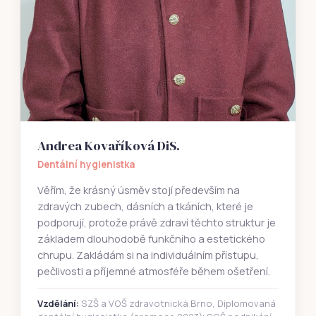
Andrea Kovaříková DiS.
Dentální hygienistka
Věřím, že krásný úsměv stojí především na
zdravých zubech, dásních a tkáních, které je
podporují, protože právě zdraví těchto struktur je
základem dlouhodobě funkčního a estetického
chrupu. Zakládám si na individuálním přístupu,
pečlivosti a příjemné atmosféře během ošetření.
Vzdělání:
SZŠ a VOŠ zdravotnická Brno, Diplomovaná