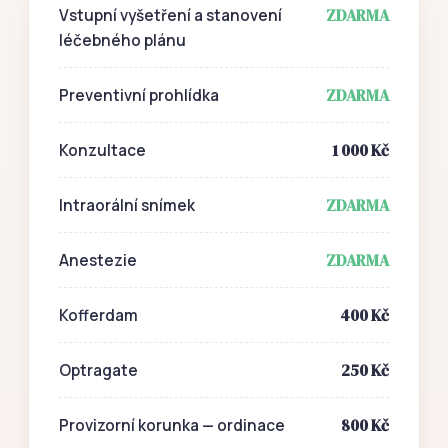
ZDARMA
Vstupní vyšetření a stanovení
léčebného plánu
ZDARMA
Preventivní prohlídka
1 000 Kč
Konzultace
ZDARMA
Intraorální snímek
ZDARMA
Anestezie
400 Kč
Kofferdam
250 Kč
Optragate
800 Kč
Provizorní korunka — ordinace