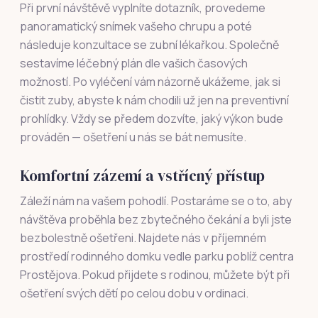
Při první návštěvě vyplníte dotazník, provedeme
panoramatický snímek vašeho chrupu a poté
následuje konzultace se zubní lékařkou. Společně
sestavíme léčebný plán dle vašich časových
možností. Po vyléčení vám názorně ukážeme, jak si
čistit zuby, abyste k nám chodili už jen na preventivní
prohlídky. Vždy se předem dozvíte, jaký výkon bude
prováděn — ošetření u nás se bát nemusíte.
Komfortní zázemí a vstřícný přístup
Záleží nám na vašem pohodlí. Postaráme se o to, aby
návštěva proběhla bez zbytečného čekání a byli jste
bezbolestně ošetřeni. Najdete nás v příjemném
prostředí rodinného domku vedle parku poblíž centra
Prostějova. Pokud přijdete s rodinou, můžete být při
ošetření svých dětí po celou dobu v ordinaci.