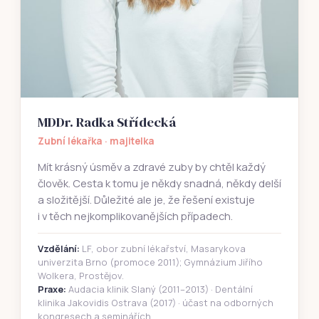
MDDr. Radka Střídecká
Zubní lékařka · majitelka
Mít krásný úsměv a zdravé zuby by chtěl každý
člověk. Cesta k tomu je někdy snadná, někdy delší
a složitější. Důležité ale je, že řešení existuje
i v těch nejkomplikovanějších případech.
Vzdělání:
LF, obor zubní lékařství, Masarykova
univerzita Brno (promoce 2011); Gymnázium Jiřího
Wolkera, Prostějov.
Praxe:
Audacia klinik Slaný (2011–2013) · Dentální
klinika Jakovidis Ostrava (2017) · účast na odborných
kongresech a seminářích.