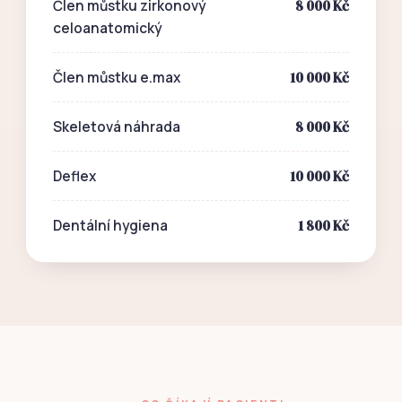
8 000 Kč
Člen můstku zirkonový
celoanatomický
10 000 Kč
Člen můstku e.max
8 000 Kč
Skeletová náhrada
10 000 Kč
Deflex
1 800 Kč
Dentální hygiena